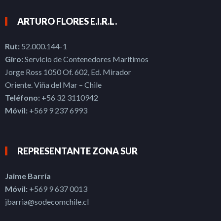
ARTURO FLORES E.I.R.L.
Rut:
52.000.144-1
Giro:
Servicio de Contenedores Marítimos
Jorge Ross 1050 Of. 602, Ed. Mirador
Oriente. Viña del Mar – Chile
Teléfono:
+56 32 3110942
Móvil:
+569 9 237 6993
REPRESENTANTE ZONA SUR
Jaime Barría
Móvil:
+569 9 637 0013
jbarria@sodecomchile.cl